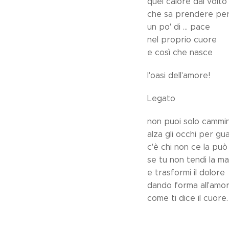
quel calore dal volt
che sa prendere pe
un po' di ... pace
nel proprio cuore
e così che nasce
l'oasi dell'amore!
Legato
non puoi solo cammi
alza gli occhi per gu
c'è chi non ce la può 
se tu non tendi la m
e trasformi il dolore
dando forma all'amo
come ti dice il cuore.