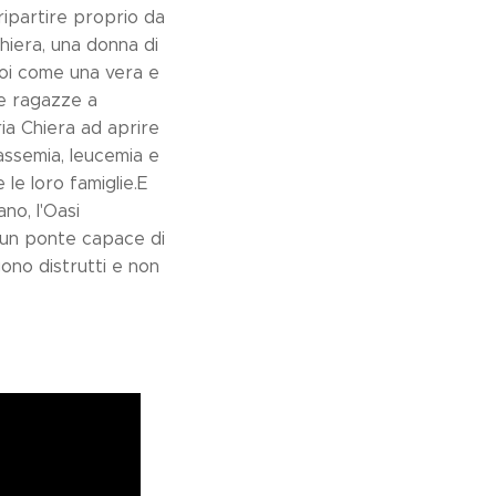
ripartire proprio da
Chiera, una donna di
noi come una vera e
le ragazze a
aria Chiera ad aprire
lassemia, leucemia e
 le loro famiglie.E
no, l'Oasi
, un ponte capace di
gono distrutti e non