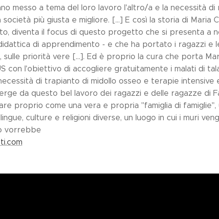
no messo a tema del loro lavoro l'altro/a e la necessità di 
società più giusta e migliore. [...] E così la storia di Maria 
to, diventa il focus di questo progetto che si presenta a 
didattica di apprendimento - e che ha portato i ragazzi e 
i, sulle priorità vere [...]. Ed è proprio la cura che porta M
 con l'obiettivo di accogliere gratuitamente i malati di ta
necessità di trapianto di midollo osseo e terapie intensive e
erge da questo bel lavoro dei ragazzi e delle ragazze di Fa
are proprio come una vera e propria "famiglia di famiglie"
ingue, culture e religioni diverse, un luogo in cui i muri ven
o vorrebbe
ti.com