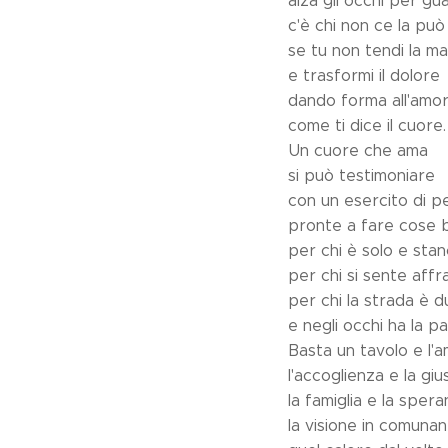
alza gli occhi per gu
c'è chi non ce la può 
se tu non tendi la m
e trasformi il dolore
dando forma all'amo
come ti dice il cuore.
Un cuore che ama
si può testimoniare
con un esercito di p
pronte a fare cose 
per chi è solo e sta
per chi si sente affr
per chi la strada è d
e negli occhi ha la pa
Basta un tavolo e l'am
l'accoglienza e la gius
la famiglia e la sper
la visione in comuna