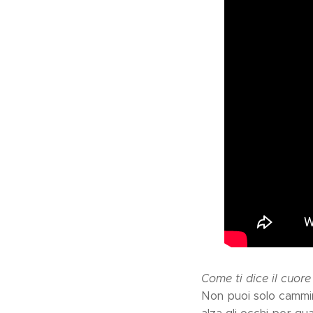
Come ti dice il cuore
Non puoi solo cammi