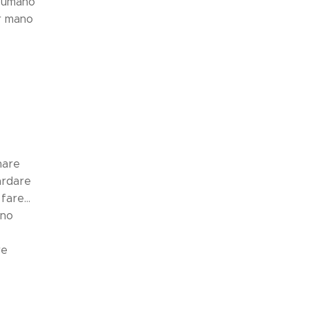
o umano
r mano
nare
ardare
fare...
ano
re