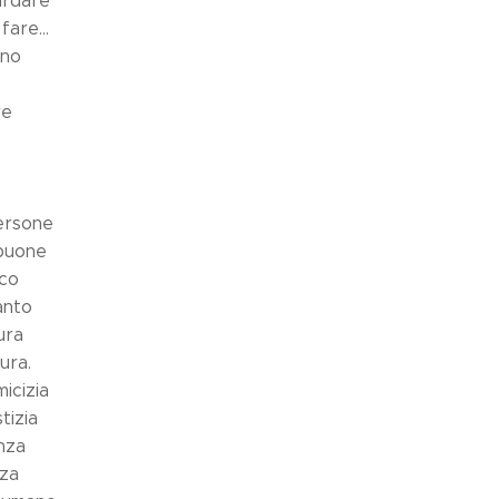
ardare
fare...
ano
re
ersone
buone
nco
anto
ura
ura.
icizia
tizia
anza
nza